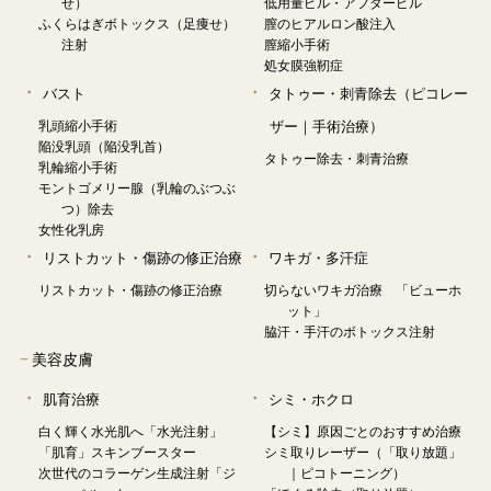
せ）
低用量ピル・アフターピル
ふくらはぎボトックス（足痩せ）
膣のヒアルロン酸注入
注射
膣縮小手術
処女膜強靭症
バスト
タトゥー・刺青除去（ピコレー
乳頭縮小手術
ザー｜手術治療）
陥没乳頭（陥没乳首）
タトゥー除去・刺青治療
乳輪縮小手術
モントゴメリー腺（乳輪のぶつぶ
つ）除去
女性化乳房
リストカット・傷跡の修正治療
ワキガ・多汗症
リストカット・傷跡の修正治療
切らないワキガ治療 「ビューホ
ット」
脇汗・手汗のボトックス注射
−
美容皮膚
肌育治療
シミ・ホクロ
白く輝く水光肌へ「水光注射」
【シミ】原因ごとのおすすめ治療
「肌育」スキンブースター
シミ取りレーザー（「取り放題」
次世代のコラーゲン生成注射「ジ
｜ピコトーニング）