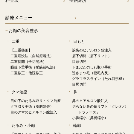
診療メニュー
−
お顔の美容整形
二重
目もと
【二重整形】
涙袋のヒアルロン酸注入
二重埋没法（自然癒着法）
眉下切開（眉下リフト）
二重切開（全切開法）
目頭切開
眼瞼下垂手術（挙筋前転法）
下まぶたのしわ取り手術
二重修正・他院修正
逆さまつ毛（睫毛内反）
グラマラスライン（たれ目形成）
目尻切開
クマ治療
鼻
目の下のたるみ取り・クマ治療
鼻のヒアルロン酸注入
クマ取り手術（脂肪除去）
切らない鼻の糸リフト「クレオパ
目のクマのヒアルロン酸注入
トラノーズ」
小鼻縮小（鼻翼縮小）
たるみ・小顔
輪郭
「顔のたるみ」について、年代・
おでこ（額）のヒアルロン酸注入