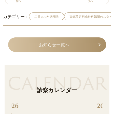
前へ
次へ
カテゴリー：
二重まぶた切開法
東郷美容形成外科福岡のスタッ
お知らせ一覧へ
CALENDAR
診察カレンダー
2026