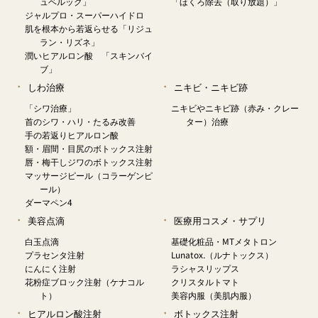
ュベルック」
「ほくろ除去（取り放題）」
ジャルプロ・スーパーハイドロ
肌を根本から若返らせる「リジュ
ラン・リズネ」
潤いヒアルロン酸 「スキンバイ
ブ」
しわ治療
ニキビ・ニキビ跡
「シワ治療」
ニキビやニキビ跡（赤み・クレー
首のシワ・ハリ・たるみ改善
ター）治療
手の若返りヒアルロン酸
額・眉間・目尻のボトックス注射
唇・梅干しジワのボトックス注射
マッサージピール（コラーゲンピ
ール）
ダーマペン4
美容点滴
医療用コスメ・サプリ
白玉点滴
基礎化粧品・MTメタトロン
プラセンタ注射
Lunatox.（ルナトックス）
にんにく注射
ラシャスリップス
花粉症ブロック注射（ケナコル
クリスタルトマト
ト）
美容内服（美肌内服）
ヒアルロン酸注射
ボトックス注射