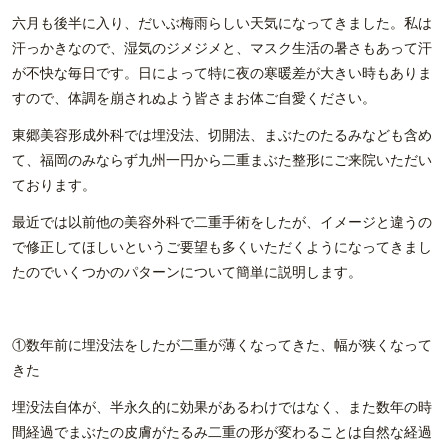
六月も後半に入り、だいぶ梅雨らしい天気になってきました。私は
汗っかきなので、湿気のジメジメと、マスク生活の暑さもあって汗
が不快な毎日です。日によって特に夜の寒暖差が大きい時もありま
すので、体調を崩されぬよう皆さまお体ご自愛ください。
東郷美容形成外科では埋没法、切開法、まぶたのたるみなども含め
て、福岡のみならず九州一円から二重まぶた整形にご来院いただい
ております。
最近では以前他の美容外科で二重手術をしたが、イメージと違うの
で修正してほしいというご要望も多くいただくようになってきまし
たのでいくつかのパターンについて簡単に説明します。
①数年前に埋没法をしたが二重が薄くなってきた、幅が狭くなって
きた
埋没法自体が、半永久的に効果があるわけではなく、また数年の時
間経過でまぶたの皮膚がたるみ二重の形が変わることは自然な経過