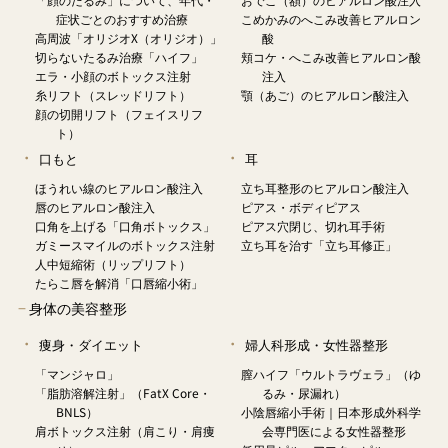
症状ごとのおすすめ治療
こめかみのへこみ改善ヒアルロン
高周波「オリジオX（オリジオ）」
酸
切らないたるみ治療「ハイフ」
頬コケ・へこみ改善ヒアルロン酸
エラ・小顔のボトックス注射
注入
糸リフト（スレッドリフト）
顎（あご）のヒアルロン酸注入
顔の切開リフト（フェイスリフ
ト）
口もと
耳
ほうれい線のヒアルロン酸注入
立ち耳整形のヒアルロン酸注入
唇のヒアルロン酸注入
ピアス・ボディピアス
口角を上げる「口角ボトックス」
ピアス穴閉じ、切れ耳手術
ガミースマイルのボトックス注射
立ち耳を治す「立ち耳修正」
人中短縮術（リップリフト）
たらこ唇を解消「口唇縮小術」
−
身体の美容整形
痩身・ダイエット
婦人科形成・女性器整形
「マンジャロ」
膣ハイフ「ウルトラヴェラ」（ゆ
「脂肪溶解注射」（FatX Core・
るみ・尿漏れ）
BNLS）
小陰唇縮小手術｜日本形成外科学
肩ボトックス注射（肩こり・肩痩
会専門医による女性器整形