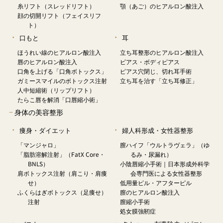
糸リフト（スレッドリフト）
顎（あご）のヒアルロン酸注入
顔の切開リフト（フェイスリフ
ト）
口もと
耳
ほうれい線のヒアルロン酸注入
立ち耳整形のヒアルロン酸注入
唇のヒアルロン酸注入
ピアス・ボディピアス
口角を上げる「口角ボトックス」
ピアス穴閉じ、切れ耳手術
ガミースマイルのボトックス注射
立ち耳を治す「立ち耳修正」
人中短縮術（リップリフト）
たらこ唇を解消「口唇縮小術」
−
身体の美容整形
痩身・ダイエット
婦人科形成・女性器整形
「マンジャロ」
膣ハイフ「ウルトラヴェラ」（ゆ
「脂肪溶解注射」（FatX Core・
るみ・尿漏れ）
BNLS）
小陰唇縮小手術｜日本形成外科学
肩ボトックス注射（肩こり・肩痩
会専門医による女性器整形
せ）
低用量ピル・アフターピル
ふくらはぎボトックス（足痩せ）
膣のヒアルロン酸注入
注射
膣縮小手術
処女膜強靭症