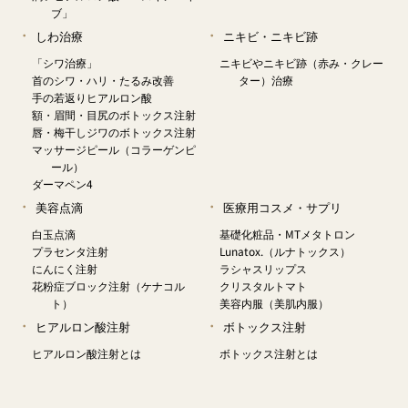
ブ」
しわ治療
ニキビ・ニキビ跡
「シワ治療」
ニキビやニキビ跡（赤み・クレー
首のシワ・ハリ・たるみ改善
ター）治療
手の若返りヒアルロン酸
額・眉間・目尻のボトックス注射
唇・梅干しジワのボトックス注射
マッサージピール（コラーゲンピ
ール）
ダーマペン4
美容点滴
医療用コスメ・サプリ
白玉点滴
基礎化粧品・MTメタトロン
プラセンタ注射
Lunatox.（ルナトックス）
にんにく注射
ラシャスリップス
花粉症ブロック注射（ケナコル
クリスタルトマト
ト）
美容内服（美肌内服）
ヒアルロン酸注射
ボトックス注射
ヒアルロン酸注射とは
ボトックス注射とは