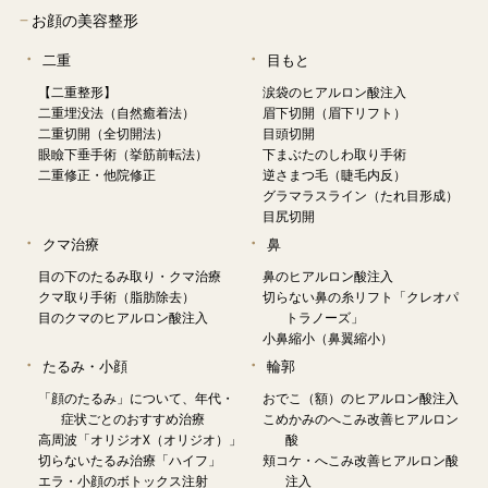
−
お顔の美容整形
二重
目もと
【二重整形】
涙袋のヒアルロン酸注入
二重埋没法（自然癒着法）
眉下切開（眉下リフト）
二重切開（全切開法）
目頭切開
眼瞼下垂手術（挙筋前転法）
下まぶたのしわ取り手術
二重修正・他院修正
逆さまつ毛（睫毛内反）
グラマラスライン（たれ目形成）
目尻切開
クマ治療
鼻
目の下のたるみ取り・クマ治療
鼻のヒアルロン酸注入
クマ取り手術（脂肪除去）
切らない鼻の糸リフト「クレオパ
目のクマのヒアルロン酸注入
トラノーズ」
小鼻縮小（鼻翼縮小）
たるみ・小顔
輪郭
「顔のたるみ」について、年代・
おでこ（額）のヒアルロン酸注入
症状ごとのおすすめ治療
こめかみのへこみ改善ヒアルロン
高周波「オリジオX（オリジオ）」
酸
切らないたるみ治療「ハイフ」
頬コケ・へこみ改善ヒアルロン酸
エラ・小顔のボトックス注射
注入