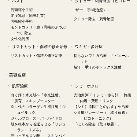
バスト
タトゥー・刺青除去（ピコレー
乳頭縮小手術
ザー｜手術治療）
陥没乳頭（陥没乳首）
タトゥー除去・刺青治療
乳輪縮小手術
モントゴメリー腺（乳輪のぶつぶ
つ）除去
女性化乳房
リストカット・傷跡の修正治療
ワキガ・多汗症
リストカット・傷跡の修正治療
切らないワキガ治療 「ビューホ
ット」
脇汗・手汗のボトックス注射
−
美容皮膚
肌育治療
シミ・ホクロ
白く輝く水光肌へ「水光注射」
光治療(IPL)｜シミ・赤ら顔 — 施術
「肌育」スキンブースター
内容・費用・リスク
次世代のコラーゲン生成注射「ジ
【シミ】原因ごとのおすすめ治療
ュベルック」
シミ取りレーザー（「取り放題」
ジャルプロ・スーパーハイドロ
｜ピコトーニング）
肌を根本から若返らせる「リジュ
「ほくろ除去（取り放題）」
ラン・リズネ」
潤いヒアルロン酸 「スキンバイ