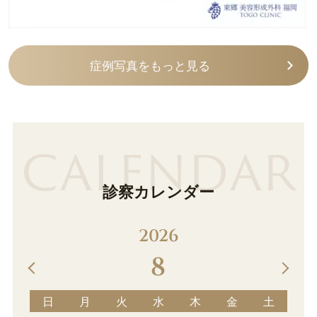
症例写真をもっと見る
CALENDAR
診察カレンダー
2026
9
土
日
月
火
水
木
金
土