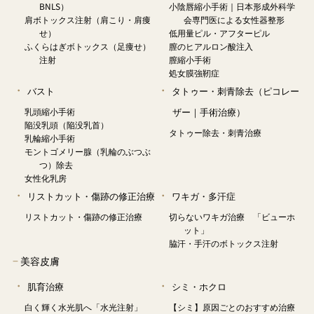
BNLS）
小陰唇縮小手術｜日本形成外科学
肩ボトックス注射（肩こり・肩痩
会専門医による女性器整形
せ）
低用量ピル・アフターピル
ふくらはぎボトックス（足痩せ）
膣のヒアルロン酸注入
注射
膣縮小手術
処女膜強靭症
バスト
タトゥー・刺青除去（ピコレー
乳頭縮小手術
ザー｜手術治療）
陥没乳頭（陥没乳首）
タトゥー除去・刺青治療
乳輪縮小手術
モントゴメリー腺（乳輪のぶつぶ
つ）除去
女性化乳房
リストカット・傷跡の修正治療
ワキガ・多汗症
リストカット・傷跡の修正治療
切らないワキガ治療 「ビューホ
ット」
脇汗・手汗のボトックス注射
−
美容皮膚
肌育治療
シミ・ホクロ
白く輝く水光肌へ「水光注射」
【シミ】原因ごとのおすすめ治療