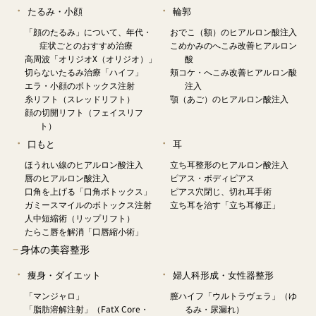
たるみ・小顔
輪郭
「顔のたるみ」について、年代・
おでこ（額）のヒアルロン酸注入
症状ごとのおすすめ治療
こめかみのへこみ改善ヒアルロン
高周波「オリジオX（オリジオ）」
酸
切らないたるみ治療「ハイフ」
頬コケ・へこみ改善ヒアルロン酸
エラ・小顔のボトックス注射
注入
糸リフト（スレッドリフト）
顎（あご）のヒアルロン酸注入
顔の切開リフト（フェイスリフ
ト）
口もと
耳
ほうれい線のヒアルロン酸注入
立ち耳整形のヒアルロン酸注入
唇のヒアルロン酸注入
ピアス・ボディピアス
口角を上げる「口角ボトックス」
ピアス穴閉じ、切れ耳手術
ガミースマイルのボトックス注射
立ち耳を治す「立ち耳修正」
人中短縮術（リップリフト）
たらこ唇を解消「口唇縮小術」
−
身体の美容整形
痩身・ダイエット
婦人科形成・女性器整形
「マンジャロ」
膣ハイフ「ウルトラヴェラ」（ゆ
「脂肪溶解注射」（FatX Core・
るみ・尿漏れ）