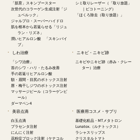
「肌育」スキンブースター
シミ取りレーザー（「取り放題」
次世代のコラーゲン生成注射「ジ
｜ピコトーニング）
ュベルック」
「ほくろ除去（取り放題）」
ジャルプロ・スーパーハイドロ
肌を根本から若返らせる「リジュ
ラン・リズネ」
潤いヒアルロン酸 「スキンバイ
ブ」
しわ治療
ニキビ・ニキビ跡
「シワ治療」
ニキビやニキビ跡（赤み・クレー
首のシワ・ハリ・たるみ改善
ター）治療
手の若返りヒアルロン酸
額・眉間・目尻のボトックス注射
唇・梅干しジワのボトックス注射
マッサージピール（コラーゲンピ
ール）
ダーマペン4
美容点滴
医療用コスメ・サプリ
白玉点滴
基礎化粧品・MTメタトロン
プラセンタ注射
Lunatox.（ルナトックス）
にんにく注射
ラシャスリップス
花粉症ブロック注射（ケナコル
クリスタルトマト