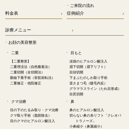
−
ご来院の流れ
料金表
症例紹介
診療メニュー
−
お顔の美容整形
二重
目もと
【二重整形】
涙袋のヒアルロン酸注入
二重埋没法（自然癒着法）
眉下切開（眉下リフト）
二重切開（全切開法）
目頭切開
眼瞼下垂手術（挙筋前転法）
下まぶたのしわ取り手術
二重修正・他院修正
逆さまつ毛（睫毛内反）
グラマラスライン（たれ目形成）
目尻切開
クマ治療
鼻
目の下のたるみ取り・クマ治療
鼻のヒアルロン酸注入
クマ取り手術（脂肪除去）
切らない鼻の糸リフト「クレオパ
目のクマのヒアルロン酸注入
トラノーズ」
小鼻縮小（鼻翼縮小）