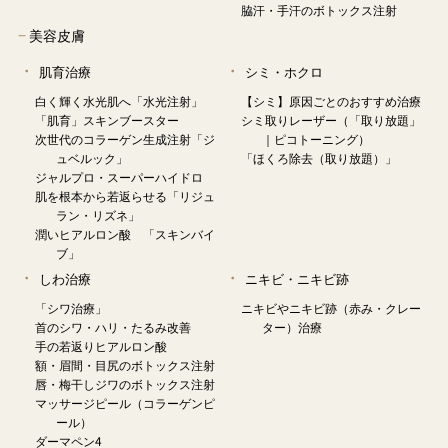
脇汗・手汗のボトックス注射
−
美容皮膚
肌育治療
シミ・ホクロ
白く輝く水光肌へ「水光注射」
【シミ】原因ごとのおすすめ治療
「肌育」スキンブースター
シミ取りレーザー（「取り放題」
次世代のコラーゲン生成注射「ジ
｜ピコトーニング）
ュベルック」
「ほくろ除去（取り放題）」
ジャルプロ・スーパーハイドロ
肌を根本から若返らせる「リジュ
ラン・リズネ」
潤いヒアルロン酸 「スキンバイ
ブ」
しわ治療
ニキビ・ニキビ跡
「シワ治療」
ニキビやニキビ跡（赤み・クレー
首のシワ・ハリ・たるみ改善
ター）治療
手の若返りヒアルロン酸
額・眉間・目尻のボトックス注射
唇・梅干しジワのボトックス注射
マッサージピール（コラーゲンピ
ール）
ダーマペン4