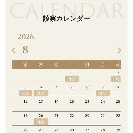
CALENDAR
診察カレンダー
2026
9
土
日
月
火
水
木
金
土
1
1
2
3
4
5
休診
休診
休診
8
6
7
8
9
10
11
12
休診
休診
15
13
14
15
16
17
18
19
休診
22
20
21
22
23
24
25
26
休診
休診
29
27
28
29
30