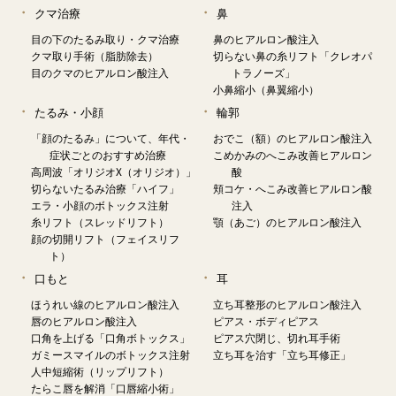
クマ治療
鼻
目の下のたるみ取り・クマ治療
鼻のヒアルロン酸注入
クマ取り手術（脂肪除去）
切らない鼻の糸リフト「クレオパ
目のクマのヒアルロン酸注入
トラノーズ」
小鼻縮小（鼻翼縮小）
たるみ・小顔
輪郭
「顔のたるみ」について、年代・
おでこ（額）のヒアルロン酸注入
症状ごとのおすすめ治療
こめかみのへこみ改善ヒアルロン
高周波「オリジオX（オリジオ）」
酸
切らないたるみ治療「ハイフ」
頬コケ・へこみ改善ヒアルロン酸
エラ・小顔のボトックス注射
注入
糸リフト（スレッドリフト）
顎（あご）のヒアルロン酸注入
顔の切開リフト（フェイスリフ
ト）
口もと
耳
ほうれい線のヒアルロン酸注入
立ち耳整形のヒアルロン酸注入
唇のヒアルロン酸注入
ピアス・ボディピアス
口角を上げる「口角ボトックス」
ピアス穴閉じ、切れ耳手術
ガミースマイルのボトックス注射
立ち耳を治す「立ち耳修正」
人中短縮術（リップリフト）
たらこ唇を解消「口唇縮小術」