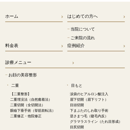
ホーム
はじめての方へ
−
当院について
−
ご来院の流れ
料金表
症例紹介
診療メニュー
−
お顔の美容整形
二重
目もと
【二重整形】
涙袋のヒアルロン酸注入
二重埋没法（自然癒着法）
眉下切開（眉下リフト）
二重切開（全切開法）
目頭切開
眼瞼下垂手術（挙筋前転法）
下まぶたのしわ取り手術
二重修正・他院修正
逆さまつ毛（睫毛内反）
グラマラスライン（たれ目形成）
目尻切開