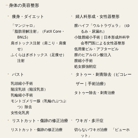
−
身体の美容整形
痩身・ダイエット
婦人科形成・女性器整形
「マンジャロ」
膣ハイフ「ウルトラヴェラ」（ゆ
「脂肪溶解注射」（FatX Core・
るみ・尿漏れ）
BNLS）
小陰唇縮小手術｜日本形成外科学
肩ボトックス注射（肩こり・肩痩
会専門医による女性器整形
せ）
低用量ピル・アフターピル
ふくらはぎボトックス（足痩せ）
膣のヒアルロン酸注入
注射
膣縮小手術
処女膜強靭症
バスト
タトゥー・刺青除去（ピコレー
乳頭縮小手術
ザー｜手術治療）
陥没乳頭（陥没乳首）
タトゥー除去・刺青治療
乳輪縮小手術
モントゴメリー腺（乳輪のぶつぶ
つ）除去
女性化乳房
リストカット・傷跡の修正治療
ワキガ・多汗症
リストカット・傷跡の修正治療
切らないワキガ治療 「ビューホ
ット」