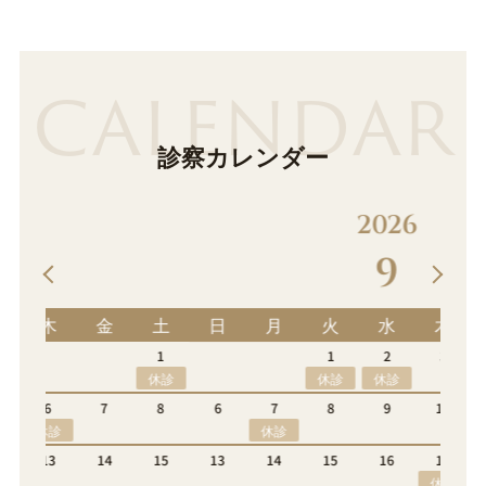
CALENDAR
診察カレンダー
2026
9
土
日
月
火
水
木
金
土
1
1
2
3
4
5
休診
休診
休診
8
6
7
8
9
10
11
12
休診
休診
15
13
14
15
16
17
18
19
休診