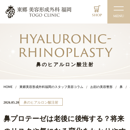
SHOP
MENU
hyaluronic-
rhinoplasty
鼻のヒアルロン酸注射
HOME
東郷美容形成外科福岡のスタッフ美容コラム
お顔の美容整形
鼻
鼻のヒアルロン酸注射
2026.05.20
鼻プロテーゼは老後に後悔する？将来