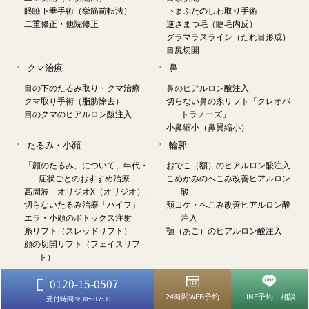
眼瞼下垂手術（挙筋前転法）
下まぶたのしわ取り手術
二重修正・他院修正
逆さまつ毛（睫毛内反）
グラマラスライン（たれ目形成）
目尻切開
クマ治療
鼻
目の下のたるみ取り・クマ治療
鼻のヒアルロン酸注入
クマ取り手術（脂肪除去）
切らない鼻の糸リフト「クレオパ
目のクマのヒアルロン酸注入
トラノーズ」
小鼻縮小（鼻翼縮小）
たるみ・小顔
輪郭
「顔のたるみ」について、年代・
おでこ（額）のヒアルロン酸注入
症状ごとのおすすめ治療
こめかみのへこみ改善ヒアルロン
高周波「オリジオX（オリジオ）」
酸
切らないたるみ治療「ハイフ」
頬コケ・へこみ改善ヒアルロン酸
エラ・小顔のボトックス注射
注入
糸リフト（スレッドリフト）
顎（あご）のヒアルロン酸注入
顔の切開リフト（フェイスリフ
ト）
口もと
耳
0120-15-0507
ほうれい線のヒアルロン酸注入
立ち耳整形のヒアルロン酸注入
24時間WEB予約
LINE予約・相談
受付時間 9:30〜17:30
唇のヒアルロン酸注入
ピアス・ボディピアス