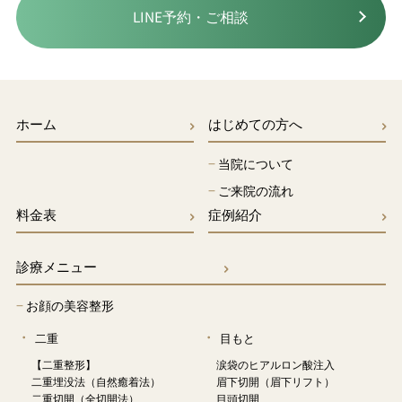
LINE予約・ご相談
ホーム
はじめての方へ
−
当院について
−
ご来院の流れ
料金表
症例紹介
診療メニュー
−
お顔の美容整形
二重
目もと
【二重整形】
涙袋のヒアルロン酸注入
二重埋没法（自然癒着法）
眉下切開（眉下リフト）
二重切開（全切開法）
目頭切開