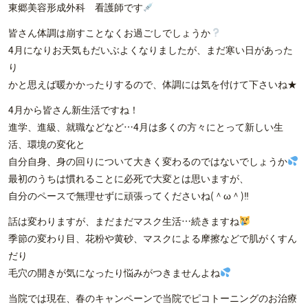
東郷美容形成外科 看護師です
皆さん体調は崩すことなくお過ごしでしょうか
4月になりお天気もだいぶよくなりましたが、まだ寒い日があった
り
かと思えば暖かかったりするので、体調には気を付けて下さいね★
4月から皆さん新生活ですね！
進学、進級、就職などなど…4月は多くの方々にとって新しい生
活、環境の変化と
自分自身、身の回りについて大きく変わるのではないでしょうか
最初のうちは慣れることに必死で大変とは思いますが、
自分のペースで無理せずに頑張ってくださいね(＾ω＾)‼
話は変わりますが、まだまだマスク生活…続きますね
季節の変わり目、花粉や黄砂、マスクによる摩擦などで肌がくすん
だり
毛穴の開きが気になったり悩みがつきませんよね
当院では現在、春のキャンペーンで当院でピコトーニングのお治療