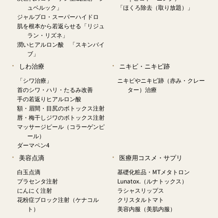
ュベルック」
「ほくろ除去（取り放題）」
ジャルプロ・スーパーハイドロ
肌を根本から若返らせる「リジュ
ラン・リズネ」
潤いヒアルロン酸 「スキンバイ
ブ」
しわ治療
ニキビ・ニキビ跡
「シワ治療」
ニキビやニキビ跡（赤み・クレー
首のシワ・ハリ・たるみ改善
ター）治療
手の若返りヒアルロン酸
額・眉間・目尻のボトックス注射
唇・梅干しジワのボトックス注射
マッサージピール（コラーゲンピ
ール）
ダーマペン4
美容点滴
医療用コスメ・サプリ
白玉点滴
基礎化粧品・MTメタトロン
プラセンタ注射
Lunatox.（ルナトックス）
にんにく注射
ラシャスリップス
花粉症ブロック注射（ケナコル
クリスタルトマト
ト）
美容内服（美肌内服）