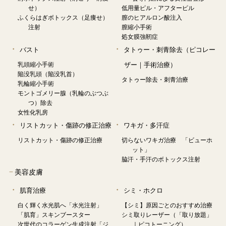
せ）
低用量ピル・アフターピル
ふくらはぎボトックス（足痩せ）
膣のヒアルロン酸注入
注射
膣縮小手術
処女膜強靭症
バスト
タトゥー・刺青除去（ピコレー
乳頭縮小手術
ザー｜手術治療）
陥没乳頭（陥没乳首）
タトゥー除去・刺青治療
乳輪縮小手術
モントゴメリー腺（乳輪のぶつぶ
つ）除去
女性化乳房
リストカット・傷跡の修正治療
ワキガ・多汗症
リストカット・傷跡の修正治療
切らないワキガ治療 「ビューホ
ット」
脇汗・手汗のボトックス注射
−
美容皮膚
肌育治療
シミ・ホクロ
白く輝く水光肌へ「水光注射」
【シミ】原因ごとのおすすめ治療
「肌育」スキンブースター
シミ取りレーザー（「取り放題」
次世代のコラーゲン生成注射「ジ
｜ピコトーニング）