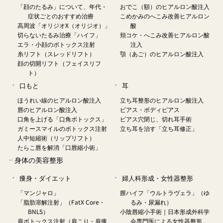
「顔のたるみ」について、年代・
おでこ（額）のヒアルロン酸注入
症状ごとのおすすめ治療
こめかみのへこみ改善ヒアルロン
高周波「オリジオX（オリジオ）」
酸
切らないたるみ治療「ハイフ」
頬コケ・へこみ改善ヒアルロン酸
エラ・小顔のボトックス注射
注入
糸リフト（スレッドリフト）
顎（あご）のヒアルロン酸注入
顔の切開リフト（フェイスリフ
ト）
口もと
耳
ほうれい線のヒアルロン酸注入
立ち耳整形のヒアルロン酸注入
唇のヒアルロン酸注入
ピアス・ボディピアス
口角を上げる「口角ボトックス」
ピアス穴閉じ、切れ耳手術
ガミースマイルのボトックス注射
立ち耳を治す「立ち耳修正」
人中短縮術（リップリフト）
たらこ唇を解消「口唇縮小術」
−
身体の美容整形
痩身・ダイエット
婦人科形成・女性器整形
「マンジャロ」
膣ハイフ「ウルトラヴェラ」（ゆ
「脂肪溶解注射」（FatX Core・
るみ・尿漏れ）
BNLS）
小陰唇縮小手術｜日本形成外科学
肩ボトックス注射（肩こり・肩痩
会専門医による女性器整形