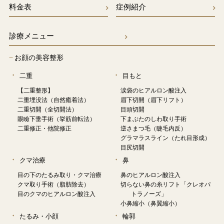
料金表
症例紹介
診療メニュー
−
お顔の美容整形
二重
目もと
【二重整形】
涙袋のヒアルロン酸注入
二重埋没法（自然癒着法）
眉下切開（眉下リフト）
二重切開（全切開法）
目頭切開
眼瞼下垂手術（挙筋前転法）
下まぶたのしわ取り手術
二重修正・他院修正
逆さまつ毛（睫毛内反）
グラマラスライン（たれ目形成）
目尻切開
クマ治療
鼻
目の下のたるみ取り・クマ治療
鼻のヒアルロン酸注入
クマ取り手術（脂肪除去）
切らない鼻の糸リフト「クレオパ
目のクマのヒアルロン酸注入
トラノーズ」
小鼻縮小（鼻翼縮小）
たるみ・小顔
輪郭