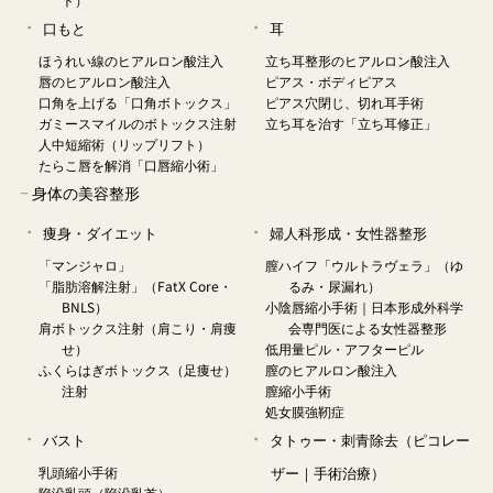
口もと
耳
ほうれい線のヒアルロン酸注入
立ち耳整形のヒアルロン酸注入
唇のヒアルロン酸注入
ピアス・ボディピアス
口角を上げる「口角ボトックス」
ピアス穴閉じ、切れ耳手術
ガミースマイルのボトックス注射
立ち耳を治す「立ち耳修正」
人中短縮術（リップリフト）
たらこ唇を解消「口唇縮小術」
−
身体の美容整形
痩身・ダイエット
婦人科形成・女性器整形
「マンジャロ」
膣ハイフ「ウルトラヴェラ」（ゆ
「脂肪溶解注射」（FatX Core・
るみ・尿漏れ）
BNLS）
小陰唇縮小手術｜日本形成外科学
肩ボトックス注射（肩こり・肩痩
会専門医による女性器整形
せ）
低用量ピル・アフターピル
ふくらはぎボトックス（足痩せ）
膣のヒアルロン酸注入
注射
膣縮小手術
処女膜強靭症
バスト
タトゥー・刺青除去（ピコレー
乳頭縮小手術
ザー｜手術治療）
陥没乳頭（陥没乳首）