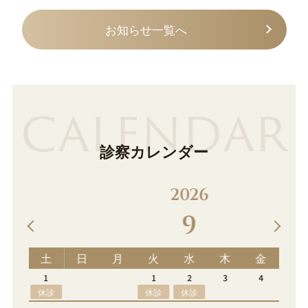
お知らせ一覧へ
CALENDAR
診察カレンダー
2026
9
土
日
月
火
水
木
金
土
1
1
2
3
4
5
休診
休診
休診