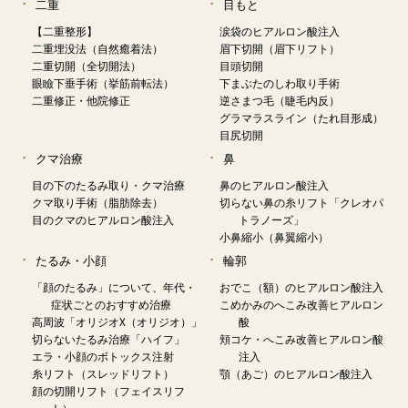
二重
目もと
【二重整形】
涙袋のヒアルロン酸注入
二重埋没法（自然癒着法）
眉下切開（眉下リフト）
二重切開（全切開法）
目頭切開
眼瞼下垂手術（挙筋前転法）
下まぶたのしわ取り手術
二重修正・他院修正
逆さまつ毛（睫毛内反）
グラマラスライン（たれ目形成）
目尻切開
クマ治療
鼻
目の下のたるみ取り・クマ治療
鼻のヒアルロン酸注入
クマ取り手術（脂肪除去）
切らない鼻の糸リフト「クレオパ
目のクマのヒアルロン酸注入
トラノーズ」
小鼻縮小（鼻翼縮小）
たるみ・小顔
輪郭
「顔のたるみ」について、年代・
おでこ（額）のヒアルロン酸注入
症状ごとのおすすめ治療
こめかみのへこみ改善ヒアルロン
高周波「オリジオX（オリジオ）」
酸
切らないたるみ治療「ハイフ」
頬コケ・へこみ改善ヒアルロン酸
エラ・小顔のボトックス注射
注入
糸リフト（スレッドリフト）
顎（あご）のヒアルロン酸注入
顔の切開リフト（フェイスリフ
ト）