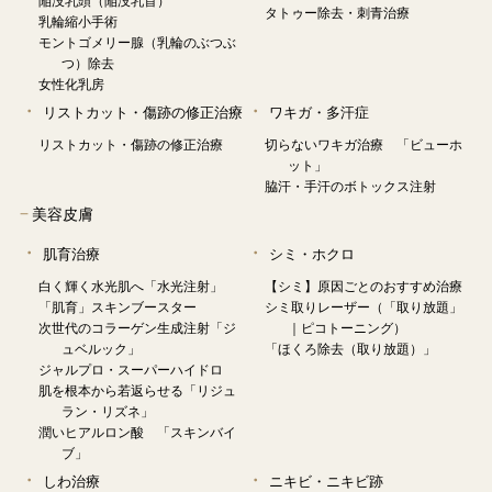
タトゥー除去・刺青治療
乳輪縮小手術
モントゴメリー腺（乳輪のぶつぶ
つ）除去
女性化乳房
リストカット・傷跡の修正治療
ワキガ・多汗症
リストカット・傷跡の修正治療
切らないワキガ治療 「ビューホ
ット」
脇汗・手汗のボトックス注射
−
美容皮膚
肌育治療
シミ・ホクロ
白く輝く水光肌へ「水光注射」
【シミ】原因ごとのおすすめ治療
「肌育」スキンブースター
シミ取りレーザー（「取り放題」
次世代のコラーゲン生成注射「ジ
｜ピコトーニング）
ュベルック」
「ほくろ除去（取り放題）」
ジャルプロ・スーパーハイドロ
肌を根本から若返らせる「リジュ
ラン・リズネ」
潤いヒアルロン酸 「スキンバイ
ブ」
しわ治療
ニキビ・ニキビ跡