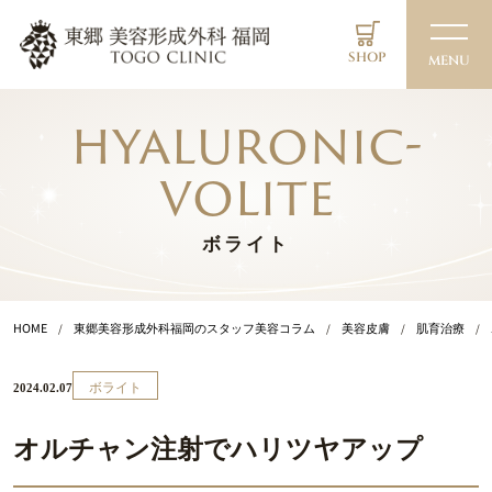
SHOP
MENU
hyaluronic-
volite
ボライト
HOME
東郷美容形成外科福岡のスタッフ美容コラム
美容皮膚
肌育治療
ボライト
2024.02.07
オルチャン注射でハリツヤアップ