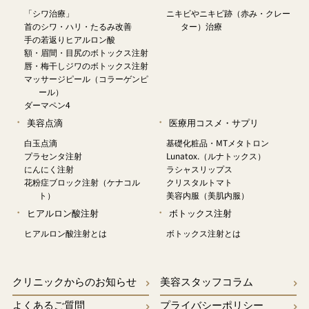
「シワ治療」
ニキビやニキビ跡（赤み・クレー
首のシワ・ハリ・たるみ改善
ター）治療
手の若返りヒアルロン酸
額・眉間・目尻のボトックス注射
唇・梅干しジワのボトックス注射
マッサージピール（コラーゲンピ
ール）
ダーマペン4
美容点滴
医療用コスメ・サプリ
白玉点滴
基礎化粧品・MTメタトロン
プラセンタ注射
Lunatox.（ルナトックス）
にんにく注射
ラシャスリップス
花粉症ブロック注射（ケナコル
クリスタルトマト
ト）
美容内服（美肌内服）
ヒアルロン酸注射
ボトックス注射
ヒアルロン酸注射とは
ボトックス注射とは
クリニックからのお知らせ
美容スタッフコラム
よくあるご質問
プライバシーポリシー