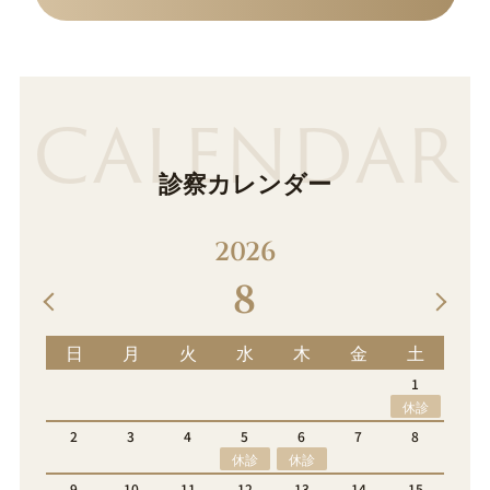
CALENDAR
診察カレンダー
2026
9
金
土
日
月
火
水
木
金
土
1
1
2
3
4
5
休診
休診
休診
7
8
6
7
8
9
10
11
12
休診
休診
4
15
13
14
15
16
17
18
19