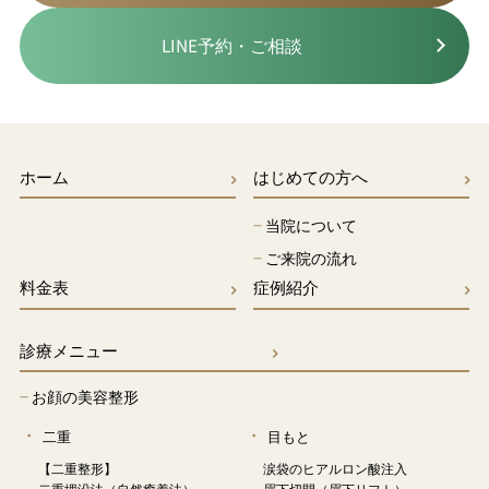
LINE予約・ご相談
ホーム
はじめての方へ
−
当院について
−
ご来院の流れ
料金表
症例紹介
診療メニュー
−
お顔の美容整形
二重
目もと
【二重整形】
涙袋のヒアルロン酸注入
二重埋没法（自然癒着法）
眉下切開（眉下リフト）