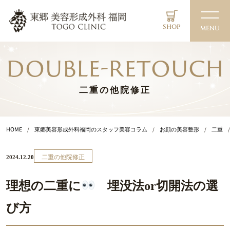
SHOP
MENU
double-retouch
二重の他院修正
HOME
東郷美容形成外科福岡のスタッフ美容コラム
お顔の美容整形
二重
二重の他院修正
2024.12.20
理想の二重に
埋没法or切開法の選
び方