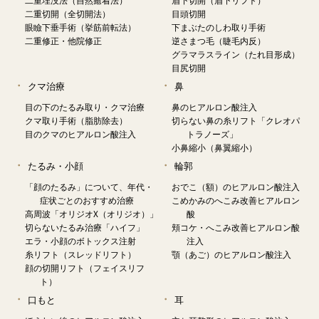
二重切開（全切開法）
目頭切開
眼瞼下垂手術（挙筋前転法）
下まぶたのしわ取り手術
二重修正・他院修正
逆さまつ毛（睫毛内反）
グラマラスライン（たれ目形成）
目尻切開
クマ治療
鼻
目の下のたるみ取り・クマ治療
鼻のヒアルロン酸注入
クマ取り手術（脂肪除去）
切らない鼻の糸リフト「クレオパ
目のクマのヒアルロン酸注入
トラノーズ」
小鼻縮小（鼻翼縮小）
たるみ・小顔
輪郭
「顔のたるみ」について、年代・
おでこ（額）のヒアルロン酸注入
症状ごとのおすすめ治療
こめかみのへこみ改善ヒアルロン
高周波「オリジオX（オリジオ）」
酸
切らないたるみ治療「ハイフ」
頬コケ・へこみ改善ヒアルロン酸
エラ・小顔のボトックス注射
注入
糸リフト（スレッドリフト）
顎（あご）のヒアルロン酸注入
顔の切開リフト（フェイスリフ
ト）
口もと
耳