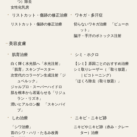
つ）除去
女性化乳房
リストカット・傷跡の修正治療
ワキガ・多汗症
リストカット・傷跡の修正治療
切らないワキガ治療 「ビューホ
ット」
脇汗・手汗のボトックス注射
−
美容皮膚
肌育治療
シミ・ホクロ
白く輝く水光肌へ「水光注射」
【シミ】原因ごとのおすすめ治療
「肌育」スキンブースター
シミ取りレーザー（「取り放題」
次世代のコラーゲン生成注射「ジ
｜ピコトーニング）
ュベルック」
「ほくろ除去（取り放題）」
ジャルプロ・スーパーハイドロ
肌を根本から若返らせる「リジュ
ラン・リズネ」
潤いヒアルロン酸 「スキンバイ
ブ」
しわ治療
ニキビ・ニキビ跡
「シワ治療」
ニキビやニキビ跡（赤み・クレー
首のシワ・ハリ・たるみ改善
ター）治療