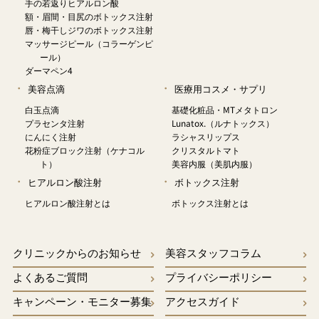
手の若返りヒアルロン酸
額・眉間・目尻のボトックス注射
唇・梅干しジワのボトックス注射
マッサージピール（コラーゲンピ
ール）
ダーマペン4
美容点滴
医療用コスメ・サプリ
白玉点滴
基礎化粧品・MTメタトロン
プラセンタ注射
Lunatox.（ルナトックス）
にんにく注射
ラシャスリップス
花粉症ブロック注射（ケナコル
クリスタルトマト
ト）
美容内服（美肌内服）
ヒアルロン酸注射
ボトックス注射
ヒアルロン酸注射とは
ボトックス注射とは
クリニックからのお知らせ
美容スタッフコラム
よくあるご質問
プライバシーポリシー
キャンペーン・モニター募集
アクセスガイド