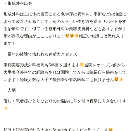
・形成外科出身
形成外科は主に体の表面にある色や形の異常を、手術などの治療に
よって改善させることで、その人らしい生き方を送るサポートをす
る治療科です。似ている整形外科や美容皮膚科などもありますが手
術が得意な理由がここにあります
幅広い知識には恐れ入り
ます！
・長年の経験で培われる判断力とセンス
東郷美容形成外科福岡も6年目を迎えます
当院をオープン前から
大手美容外科での経験もあれば開院してからは院長自ら施術をして
います！経験人数は大手の勤務医や有名医師にも負けません
・人柄
優しく患者様ひとりひとりのお悩みに耳を傾け真摯に向き合います
私は上記が選ばれる大きな3つのポイントだと思ってます