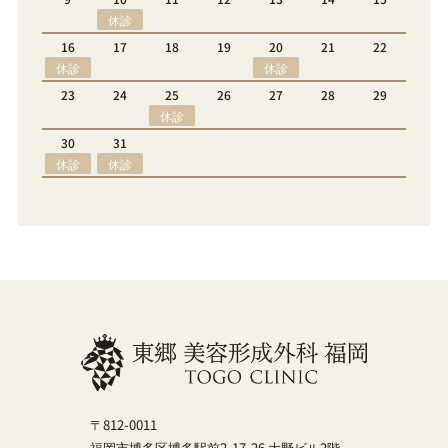
休診
1
22
20
21
22
23
24
25
26
休診
休診
8
29
27
28
29
30
休診
〒812-0011
福岡市博多区博多駅前2-17-26 大野ビル2階