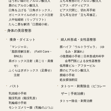
ほうれい線のヒアルロン酸注入
立ち耳整形のヒアルロン酸注入
唇のヒアルロン酸注入
ピアス・ボディピアス
口角を上げる「口角ボトックス」
ピアス穴閉じ、切れ耳手術
ガミースマイルのボトックス注射
立ち耳を治す「立ち耳修正」
人中短縮術（リップリフト）
たらこ唇を解消「口唇縮小術」
−
身体の美容整形
痩身・ダイエット
婦人科形成・女性器整形
「マンジャロ」
膣ハイフ「ウルトラヴェラ」（ゆ
「脂肪溶解注射」（FatX Core・
るみ・尿漏れ）
BNLS）
小陰唇縮小手術｜日本形成外科学
肩ボトックス注射（肩こり・肩痩
会専門医による女性器整形
せ）
低用量ピル・アフターピル
ふくらはぎボトックス（足痩せ）
膣のヒアルロン酸注入
注射
膣縮小手術
処女膜強靭症
バスト
タトゥー・刺青除去（ピコレー
乳頭縮小手術
ザー｜手術治療）
陥没乳頭（陥没乳首）
タトゥー除去・刺青治療
乳輪縮小手術
モントゴメリー腺（乳輪のぶつぶ