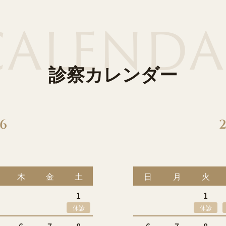
CALENDA
診察カレンダー
6
木
金
土
日
月
火
1
1
休診
休診