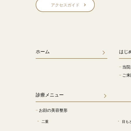
アクセスガイド
ホーム
はじ
−
当院
−
ご来
診療メニュー
−
お顔の美容整形
二重
目も