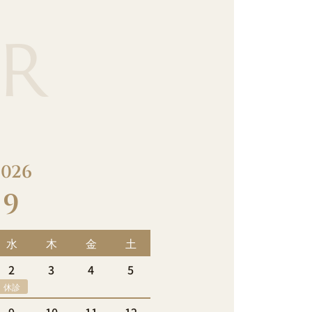
R
2026
9
水
木
金
土
2
3
4
5
休診