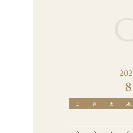
202
8
日
月
火
水