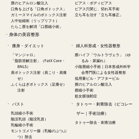
唇のヒアルロン酸注入
ピアス・ボディピアス
口角を上げる「口角ボトックス」
ピアス穴閉じ、切れ耳手術
ガミースマイルのボトックス注射
立ち耳を治す「立ち耳修正」
人中短縮術（リップリフト）
たらこ唇を解消「口唇縮小術」
−
身体の美容整形
痩身・ダイエット
婦人科形成・女性器整形
「マンジャロ」
膣ハイフ「ウルトラヴェラ」（ゆ
「脂肪溶解注射」（FatX Core・
るみ・尿漏れ）
BNLS）
小陰唇縮小手術｜日本形成外科学
肩ボトックス注射（肩こり・肩痩
会専門医による女性器整形
せ）
低用量ピル・アフターピル
ふくらはぎボトックス（足痩せ）
膣のヒアルロン酸注入
注射
膣縮小手術
処女膜強靭症
バスト
タトゥー・刺青除去（ピコレー
乳頭縮小手術
ザー｜手術治療）
陥没乳頭（陥没乳首）
タトゥー除去・刺青治療
乳輪縮小手術
モントゴメリー腺（乳輪のぶつぶ
つ）除去