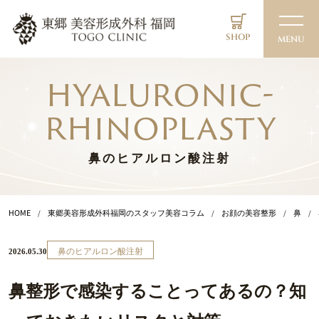
SHOP
MENU
hyaluronic-
rhinoplasty
鼻のヒアルロン酸注射
HOME
東郷美容形成外科福岡のスタッフ美容コラム
お顔の美容整形
鼻
鼻のヒアルロン酸注射
2026.05.30
鼻整形で感染することってあるの？知