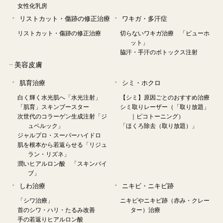
女性化乳房
リストカット・傷跡の修正治療
ワキガ・多汗症
リストカット・傷跡の修正治療
切らないワキガ治療 「ビューホ
ット」
脇汗・手汗のボトックス注射
−
美容皮膚
肌育治療
シミ・ホクロ
白く輝く水光肌へ「水光注射」
【シミ】原因ごとのおすすめ治療
「肌育」スキンブースター
シミ取りレーザー（「取り放題」
次世代のコラーゲン生成注射「ジ
｜ピコトーニング）
ュベルック」
「ほくろ除去（取り放題）」
ジャルプロ・スーパーハイドロ
肌を根本から若返らせる「リジュ
ラン・リズネ」
潤いヒアルロン酸 「スキンバイ
ブ」
しわ治療
ニキビ・ニキビ跡
「シワ治療」
ニキビやニキビ跡（赤み・クレー
首のシワ・ハリ・たるみ改善
ター）治療
手の若返りヒアルロン酸