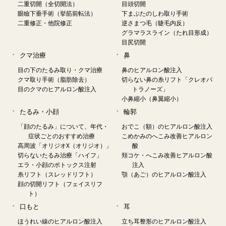
二重切開（全切開法）
目頭切開
眼瞼下垂手術（挙筋前転法）
下まぶたのしわ取り手術
二重修正・他院修正
逆さまつ毛（睫毛内反）
グラマラスライン（たれ目形成）
目尻切開
クマ治療
鼻
目の下のたるみ取り・クマ治療
鼻のヒアルロン酸注入
クマ取り手術（脂肪除去）
切らない鼻の糸リフト「クレオパ
目のクマのヒアルロン酸注入
トラノーズ」
小鼻縮小（鼻翼縮小）
たるみ・小顔
輪郭
「顔のたるみ」について、年代・
おでこ（額）のヒアルロン酸注入
症状ごとのおすすめ治療
こめかみのへこみ改善ヒアルロン
高周波「オリジオX（オリジオ）」
酸
切らないたるみ治療「ハイフ」
頬コケ・へこみ改善ヒアルロン酸
エラ・小顔のボトックス注射
注入
糸リフト（スレッドリフト）
顎（あご）のヒアルロン酸注入
顔の切開リフト（フェイスリフ
ト）
口もと
耳
ほうれい線のヒアルロン酸注入
立ち耳整形のヒアルロン酸注入