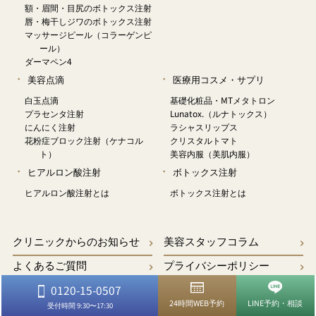
額・眉間・目尻のボトックス注射
唇・梅干しジワのボトックス注射
マッサージピール（コラーゲンピ
ール）
ダーマペン4
美容点滴
医療用コスメ・サプリ
白玉点滴
基礎化粧品・MTメタトロン
プラセンタ注射
Lunatox.（ルナトックス）
にんにく注射
ラシャスリップス
花粉症ブロック注射（ケナコル
クリスタルトマト
ト）
美容内服（美肌内服）
ヒアルロン酸注射
ボトックス注射
ヒアルロン酸注射とは
ボトックス注射とは
クリニックからのお知らせ
美容スタッフコラム
よくあるご質問
プライバシーポリシー
キャンペーン・モニター募集
アクセスガイド
0120-15-0507
24時間WEB予約
LINE予約・相談
受付時間 9:30〜17:30
オンラインショップ
お問い合わせ