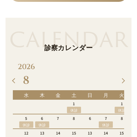
CALENDAR
診察カレンダー
2026
9
土
日
月
火
水
木
金
土
1
1
2
3
4
5
休診
休診
休診
8
6
7
8
9
10
11
12
休診
休診
15
13
14
15
16
17
18
19