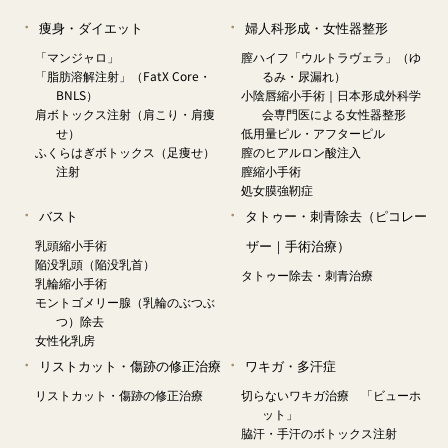
痩身・ダイエット
婦人科形成・女性器整形
「マンジャロ」
膣ハイフ「ウルトラヴェラ」（ゆ
「脂肪溶解注射」（FatX Core・
るみ・尿漏れ）
BNLS）
小陰唇縮小手術｜日本形成外科学
肩ボトックス注射（肩こり・肩痩
会専門医による女性器整形
せ）
低用量ピル・アフターピル
ふくらはぎボトックス（足痩せ）
膣のヒアルロン酸注入
注射
膣縮小手術
処女膜強靭症
バスト
タトゥー・刺青除去（ピコレー
乳頭縮小手術
ザー｜手術治療）
陥没乳頭（陥没乳首）
タトゥー除去・刺青治療
乳輪縮小手術
モントゴメリー腺（乳輪のぶつぶ
つ）除去
女性化乳房
リストカット・傷跡の修正治療
ワキガ・多汗症
リストカット・傷跡の修正治療
切らないワキガ治療 「ビューホ
ット」
脇汗・手汗のボトックス注射