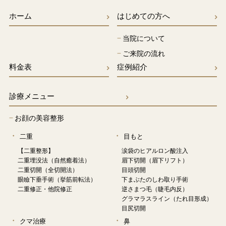
ホーム
はじめての方へ
−
当院について
−
ご来院の流れ
料金表
症例紹介
診療メニュー
−
お顔の美容整形
二重
目もと
【二重整形】
涙袋のヒアルロン酸注入
二重埋没法（自然癒着法）
眉下切開（眉下リフト）
二重切開（全切開法）
目頭切開
眼瞼下垂手術（挙筋前転法）
下まぶたのしわ取り手術
二重修正・他院修正
逆さまつ毛（睫毛内反）
グラマラスライン（たれ目形成）
目尻切開
クマ治療
鼻