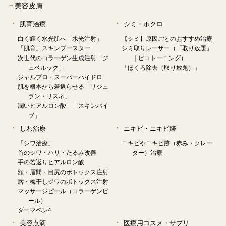
−
美容皮膚
肌育治療
シミ・ホクロ
白く輝く水光肌へ「水光注射」
【シミ】原因ごとのおすすめ治療
「肌育」スキンブースター
シミ取りレーザー（「取り放題」
次世代のコラーゲン生成注射「ジ
｜ピコトーニング）
ュベルック」
「ほくろ除去（取り放題）」
ジャルプロ・スーパーハイドロ
肌を根本から若返らせる「リジュ
ラン・リズネ」
潤いヒアルロン酸 「スキンバイ
ブ」
しわ治療
ニキビ・ニキビ跡
「シワ治療」
ニキビやニキビ跡（赤み・クレー
首のシワ・ハリ・たるみ改善
ター）治療
手の若返りヒアルロン酸
額・眉間・目尻のボトックス注射
唇・梅干しジワのボトックス注射
マッサージピール（コラーゲンピ
ール）
ダーマペン4
美容点滴
医療用コスメ・サプリ