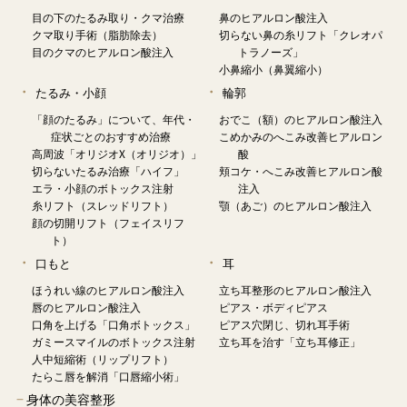
目の下のたるみ取り・クマ治療
鼻のヒアルロン酸注入
クマ取り手術（脂肪除去）
切らない鼻の糸リフト「クレオパ
目のクマのヒアルロン酸注入
トラノーズ」
小鼻縮小（鼻翼縮小）
たるみ・小顔
輪郭
「顔のたるみ」について、年代・
おでこ（額）のヒアルロン酸注入
症状ごとのおすすめ治療
こめかみのへこみ改善ヒアルロン
高周波「オリジオX（オリジオ）」
酸
切らないたるみ治療「ハイフ」
頬コケ・へこみ改善ヒアルロン酸
エラ・小顔のボトックス注射
注入
糸リフト（スレッドリフト）
顎（あご）のヒアルロン酸注入
顔の切開リフト（フェイスリフ
ト）
口もと
耳
ほうれい線のヒアルロン酸注入
立ち耳整形のヒアルロン酸注入
唇のヒアルロン酸注入
ピアス・ボディピアス
口角を上げる「口角ボトックス」
ピアス穴閉じ、切れ耳手術
ガミースマイルのボトックス注射
立ち耳を治す「立ち耳修正」
人中短縮術（リップリフト）
たらこ唇を解消「口唇縮小術」
−
身体の美容整形