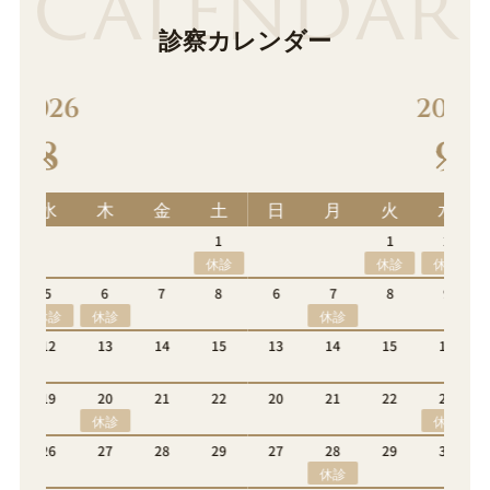
CALENDAR
診察カレンダー
2026
9
土
日
月
火
水
木
金
土
1
1
2
3
4
5
休診
休診
休診
8
6
7
8
9
10
11
12
休診
休診
15
13
14
15
16
17
18
19
休診
22
20
21
22
23
24
25
26
休診
休診
29
27
28
29
30
休診