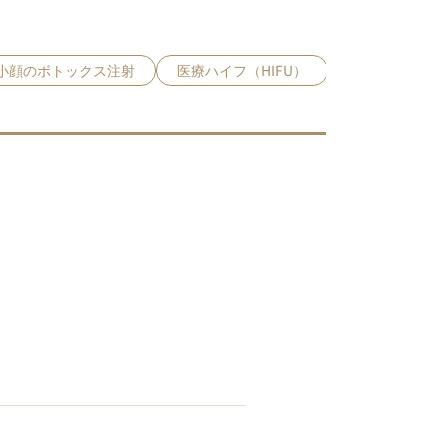
小顔のボトックス注射
医療ハイフ（HIFU）
バッカルファッ