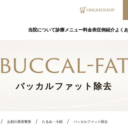
ONLINE
SHOP
当院について
診療メニュー
料金表
症例紹介
よく
buccal-fa
バッカルファット除去
お顔の美容整形
たるみ・小顔
バッカルファット除去