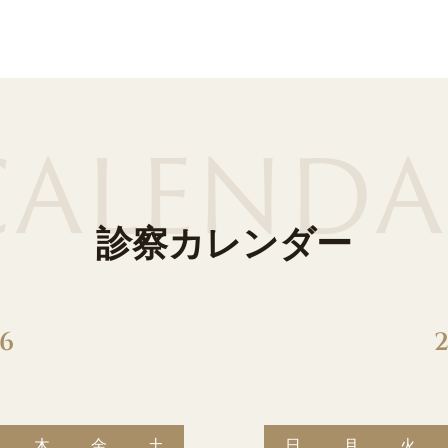
CALENDA
診察カレンダー
6
木
金
土
日
月
火