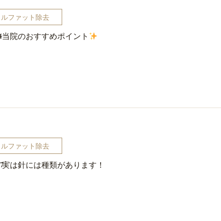
カルファット除去
当院のおすすめポイント
4
カルファット除去
実は針には種類があります！
7