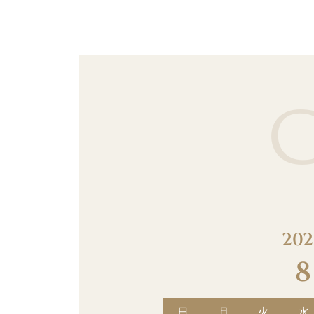
202
8
日
月
火
水