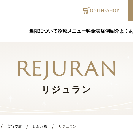
ONLINE
SHOP
当院について
診療メニュー
料金表
症例紹介
よく
rejuran
リジュラン
美容皮膚
肌育治療
リジュラン